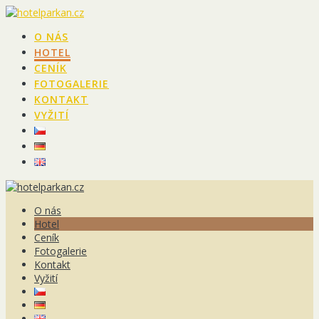
Přeskočit
na
O NÁS
obsah
HOTEL
CENÍK
FOTOGALERIE
KONTAKT
VYŽITÍ
O nás
Hotel
Ceník
Fotogalerie
Kontakt
Vyžití